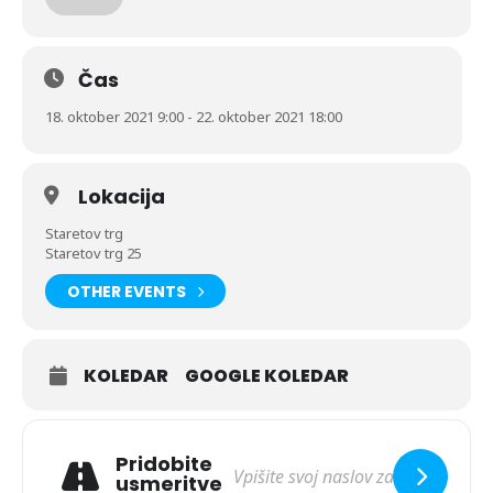
24. oktobra 2021 nahajal na Staretovem trgu. V
paviljonu vas bodo pričakali domači čebelarji, ki vam
bodo medeno zgodbo tudi predstavili.
Čas
18. oktober 2021 9:00 - 22. oktober 2021 18:00
Paviljon bo odprt vsak dan od 9.00 do 11.00 in 15.00 do
18.00.
Lokacija
Vljudno vabljeni, da ga obiščete
Staretov trg
Staretov trg 25
OTHER EVENTS
KOLEDAR
GOOGLE KOLEDAR
Pridobite
usmeritve