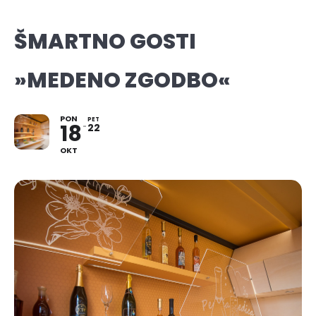
ŠMARTNO GOSTI
»MEDENO ZGODBO«
PON
PET
18
22
OKT