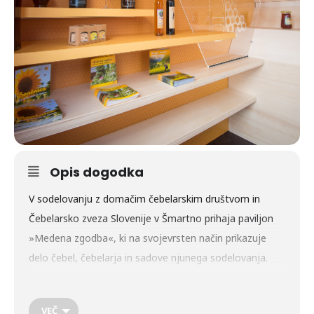
Opis dogodka
V sodelovanju z domačim čebelarskim društvom in
Čebelarsko zveza Slovenije v Šmartno prihaja paviljon
»Medena zgodba«, ki na svojevrsten način prikazuje
delo čebel, čebelarja in sadove njunega sodelovanja.
Paviljon »Medena zgodba« se bo v terminu od 17. do
VEČ