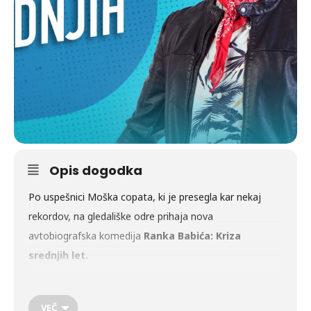
Opis dogodka
Po uspešnici Moška copata, ki je presegla kar nekaj
rekordov, na gledališke odre prihaja nova
avtobiografska komedija
Ranka Babića: Kriza
srednjih let.
Kriza srednjih let je hujša od pubertete! Ker stvari žal ne
VEČ