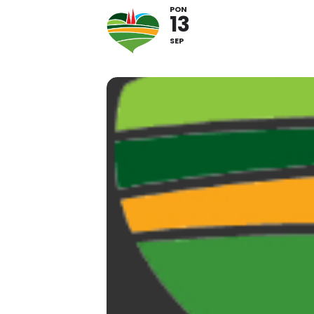
PON
13
SEP