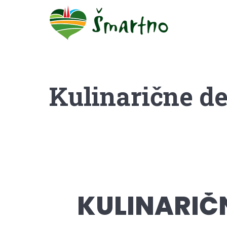
Kulinarične d
KULINARIČ