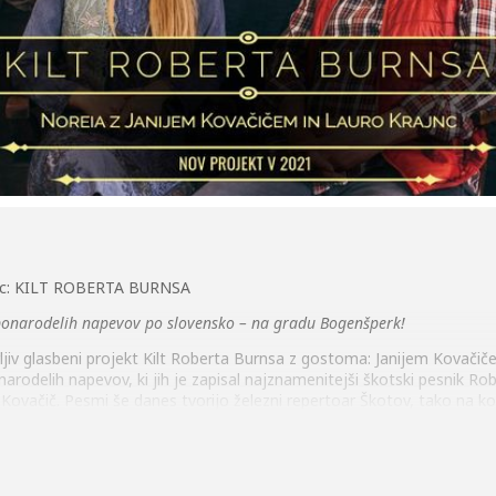
ajnc: KILT ROBERTA BURNSA
n ponarodelih napevov po slovensko – na gradu Bogenšperk!
jiv glasbeni projekt Kilt Roberta Burnsa z gostoma: Janijem Kovačičem
onarodelih napevov, ki jih je zapisal najznamenitejši škotski pesnik R
i Kovačič. Pesmi še danes tvorijo železni repertoar Škotov, tako na k
 zaigrali nekaj značilnih škotskih pesmi z Burnsovimi besedili ter nek
do izvedli znamenito kantato Veseli berači (Love & Liberty).