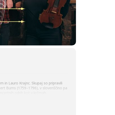
 in Lauro Krajnc. Skupaj so pripravili
obert Burns (1759–1796), v slovenščino pa
oncertnih odrih kot v krčmah.
aj zanimivih škotskih napevov ter