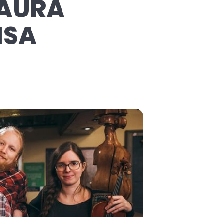
LAURA
NSA