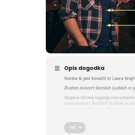
Opis dogodka
Noreia & Jani Kovačič in Laura Kr
Živahen koncert škotskih ljudskih i
Skupina Noreia najavlja nov vznemirl
vesel koncert škotskih ljudskih in p
sta jih prevedla Janez Menart in Jan
V prvem delu koncerta bodo zapeli in
inštrumentalov. V drugem delu pa bo
Zasedba
:
VEČ
Noreia: