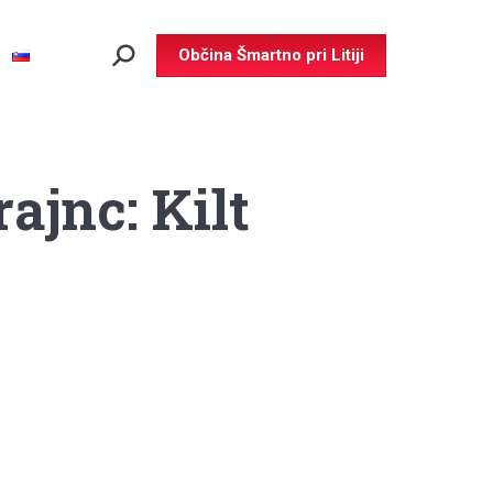
Občina Šmartno pri Litiji
Search:
ajnc: Kilt