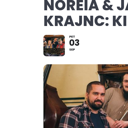
NOREIA & J
KRAJNC: K
PET
03
SEP