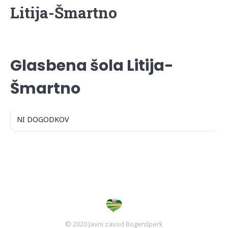
Litija-Šmartno
EVENT TYPE
Glasbena šola Litija-
Šmartno
NI DOGODKOV
© 2020 Javni zavod Bogenšperk