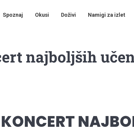
Spoznaj
Okusi
Doživi
Namigi za izlet
ert najboljših uče
 KONCERT NAJBO