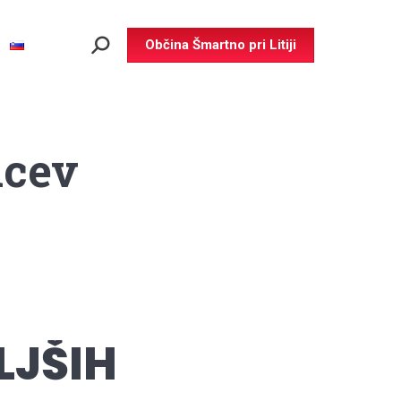
Občina Šmartno pri Litiji
Search:
ncev
LJŠIH