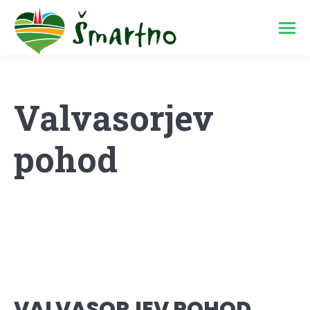
Valvasorjev
pohod
VALVASORJEV POHOD