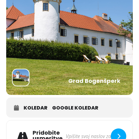
Grad Bogenšperk
KOLEDAR
GOOGLE KOLEDAR
Pridobite
usmeritve