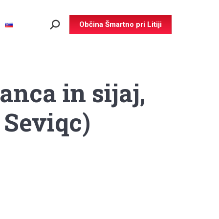
Občina Šmartno pri Litiji
Search:
nca in sijaj,
 Seviqc)