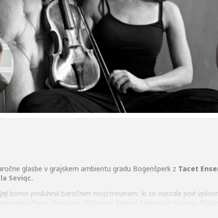
 baročne glasbe v grajskem ambientu gradu Bogenšperk z
Tacet Ense
la Seviqc.
jaj
bomo prisluhnili baročnim mojstrovinam, ki so nastale pod vplivo
adateljev Pierra Danicana Philidorja, Marina Maraisa in Georga Philip
l Tacet Ensemble.