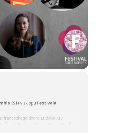
mble (SI)
v sklopu
Festivala
m francoskega dvora Ludvika XIV.
pa Telemanna, ki jih bo za vas izvedel