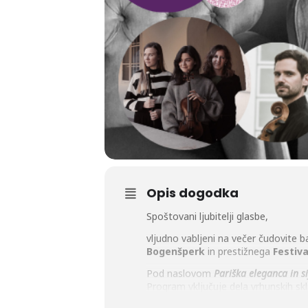
Opis dogodka
Spoštovani ljubitelji glasbe,
vljudno vabljeni na večer čudovite
Bogenšperk
in prestižnega
Festiva
Pod naslovom
Pariška eleganca in si
Program vključuje dela vrhunskih skl
vrhunski slovenski baročni ansambe