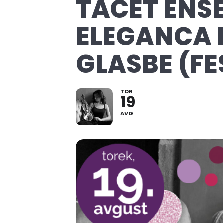
TACET ENSE
ELEGANCA I
GLASBE (FE
TOR
19
AVG