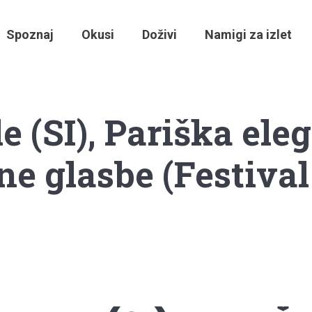
Spoznaj
Okusi
Doživi
Namigi za izlet
(SI), Pariška elega
ne glasbe (Festival