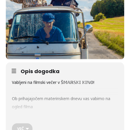
Opis dogodka
Vabljeni na filmski večer v Š𝕄𝔸ℝ𝕊𝕂𝕀 𝕂𝕀ℕ𝕆!
Ob prihajajočem materinskem dnevu vas vabimo na
ogled filma
“𝐊𝐚𝐤𝐨 𝐩𝐨𝐬𝐭𝐚𝐭𝐢 𝐝𝐨𝐛𝐫𝐚 ž𝐞𝐧𝐚”, 𝐤𝐢 𝐛𝐨 𝐯 𝐩𝐞𝐭𝐞𝐤, 𝟐𝟏. 𝐦𝐚𝐫𝐜𝐚 𝟐𝟎𝟐𝟓,
𝐨𝐛 𝟏𝟗.𝟎𝟎 𝐯 𝐊𝐮𝐥𝐭𝐮𝐫𝐧𝐞𝐦 𝐝𝐨𝐦𝐮.
VEČ