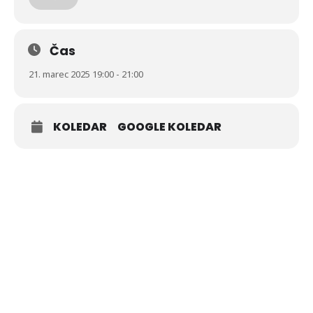
Pridružite se nam na prijetnem večeru smeha,
razmisleka in druženja ob odlični francoski komediji!
Čas
Cena vstopnice je 𝟓 €. Kupite jo lahko v TIC Šmartno ali
21. marec 2025 19:00 - 21:00
eno uro pred filmom v Kulturnem domu.
Napovednik za film si lahko ogledate
tukaj
!
KOLEDAR
GOOGLE KOLEDAR
Vabljeni!