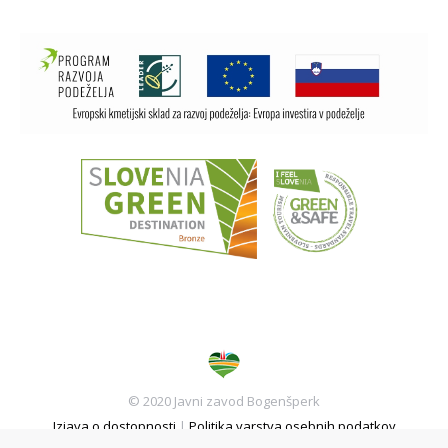
© 2020 Javni zavod Bogenšperk
Izjava o dostopnosti
|
Politika varstva osebnih podatkov