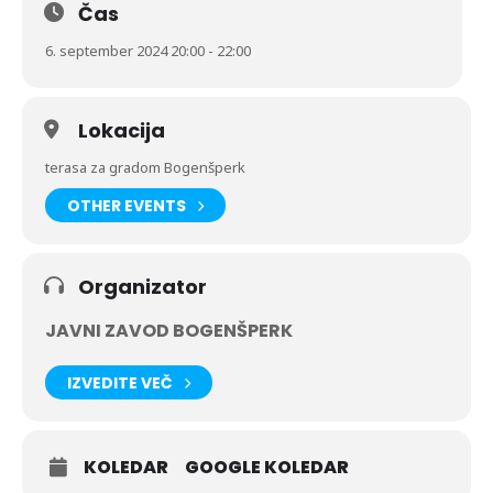
Čas
TIC Šmartno pri Litiji
6. september 2024 20:00 - 22:00
recepcija gradu Bogenšperk
Eventim prodajnih mestih
Lokacija
https://www.eventim.si/si/vstopnice/sank-rock-akustika-
smartno-pri-litiji-grad-bogensperk-642794/event.html.
terasa za gradom Bogenšperk
OTHER EVENTS
Vljudno vabljeni na nepozaben grajski večer!
Organizator
JAVNI ZAVOD BOGENŠPERK
IZVEDITE VEČ
KOLEDAR
GOOGLE KOLEDAR