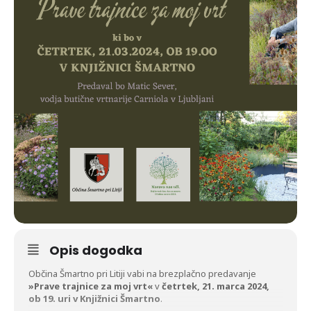
Opis dogodka
Občina Šmartno pri Litiji vabi na brezplačno predavanje
»Prave trajnice za moj vrt«
v
četrtek,
21. marca 2024,
ob 19. uri v Knjižnici Šmartno
.