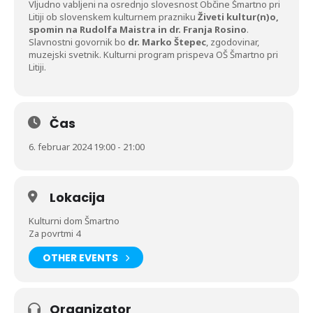
Vljudno vabljeni na osrednjo slovesnost Občine Šmartno pri
Litiji ob slovenskem kulturnem prazniku
Živeti kultur(n)o,
spomin na Rudolfa Maistra in dr. Franja Rosino
.
Slavnostni govornik bo
dr. Marko Štepec
, zgodovinar,
muzejski svetnik. Kulturni program prispeva OŠ Šmartno pri
Litiji.
Čas
6. februar 2024 19:00 - 21:00
Lokacija
Kulturni dom Šmartno
Za povrtmi 4
OTHER EVENTS
Organizator