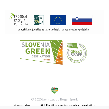
© 2020 Javni zavod Bogenšperk
Izjava o dostopnosti
|
Politika varstva osebnih podatkov