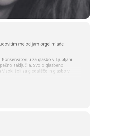
 čudovitim melodijam orgel mlade
Konservatoriju za glasbo v Ljubljani
pešno zaključila. Svojo glasbeno
Visoki šoli za gledališče in glasbo v
orijo po principu Music Mind Games v
med drugim v okviru Slovenskega
dno sodeluje z različnimi zbori (Zbor
oche. Maja 2023 je prejela tretjo
ruštvu Göteburške internacionalne