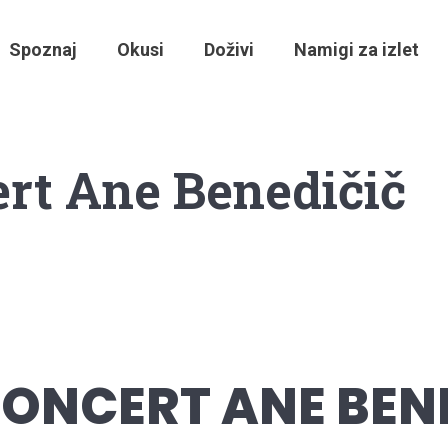
Spoznaj
Okusi
Doživi
Namigi za izlet
ert Ane Benedičič
KONCERT ANE BEN