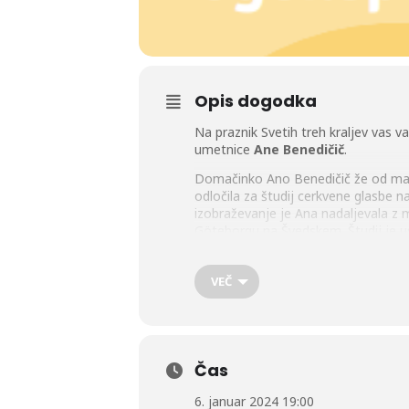
Opis dogodka
Na praznik Svetih treh kraljev vas 
umetnice
Ane Benedičič
.
Domačinko Ano Benedičič že od mali
odločila za študij cerkvene glasbe 
izobraževanje je Ana nadaljevala z ma
Göteborgu na Švedskem. Študij je usp
V zadnjih letih je Ana najbolj deja
župnijski glasbeni šoli v Älvsborgu
VEČ
Orgelskega ciklusa (2021), v okviru
Slovenske Filharmonije, Kristus Kon
nagrado Švedskega orgelskega druš
Ana se redno udeležuje mojstrskih te
Čas
orgelske akademije.
6. januar 2024 19:00
Umetnica se s koncertom prvič pred