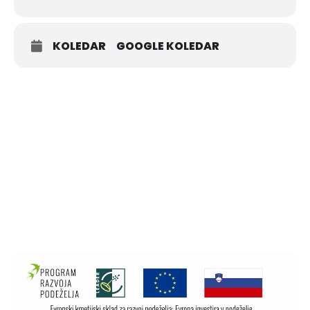
Starostna omejitev: + 16 let
OBVEZNA PRIJAVA NA:
KOLEDAR
GOOGLE KOLEDAR
https://forms.gle/hwdiksbCegow1QMj7
Se vidimo!? Ja, chef.