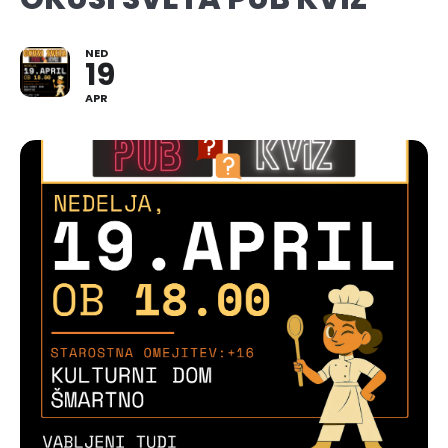
NED
19
APR