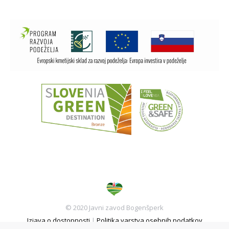
© 2020 Javni zavod Bogenšperk
Izjava o dostopnosti
|
Politika varstva osebnih podatkov