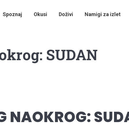
Spoznaj
Okusi
Doživi
Namigi za izlet
aokrog: SUDAN
G NAOKROG: SUD