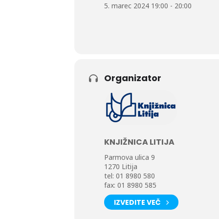
5. marec 2024 19:00 - 20:00
Katarina in Rok Hočevar pa sta se z
gostoljubnost domačinov. Poleg teg
zelo verjetno, da si edini obiskoval
Na potopisu si bomo pogledali živah
cerkva, moderne stolpnice poleg pre
se ustavimo pri kompleksu piramid M
Organizator
egipčanske grobnice. Ob reki Nil bo
boba in datljev.
Vabljeni na potopis, kjer bomo skup
KNJIŽNICA LITIJA
Parmova ulica 9
1270 Litija
tel: 01 8980 580
fax: 01 8980 585
IZVEDITE VEČ