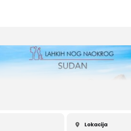
Lokacija
sli na Darfur in na nemir v tej severno-afriški državi. Redko kdo bi 