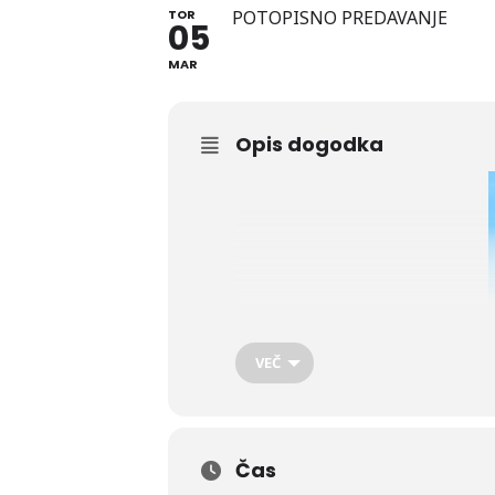
TOR
POTOPISNO PREDAVANJE
05
MAR
Opis dogodka
VEČ
Čas
Verjetno večina ob besedi Sudan pomi