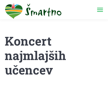
Koncert
najmlajših
učencev