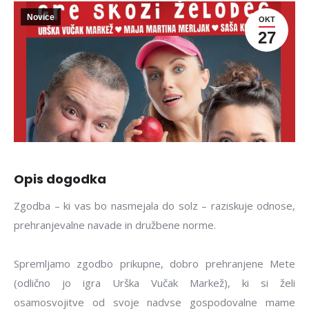
Novice
OKT
27
Opis dogodka
Zgodba – ki vas bo nasmejala do solz – raziskuje odnose,
prehranjevalne navade in družbene norme.
Spremljamo zgodbo prikupne, dobro prehranjene Mete
(odlično jo igra Urška Vučak Markež), ki si želi
osamosvojitve od svoje nadvse gospodovalne mame