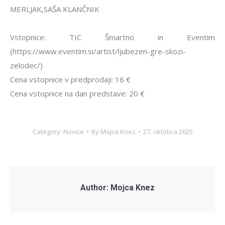
MERLJAK,SAŠA KLANČNIK
Vstopnice: TIC Šmartno in Eventim
(https://www.eventim.si/artist/ljubezen-gre-skozi-
zelodec/)
Cena vstopnice v predprodaji: 16 €
Cena vstopnice na dan predstave: 20 €
Category:
Novice
By
Mojca Knez
27. oktobra 2025
Author:
Mojca Knez