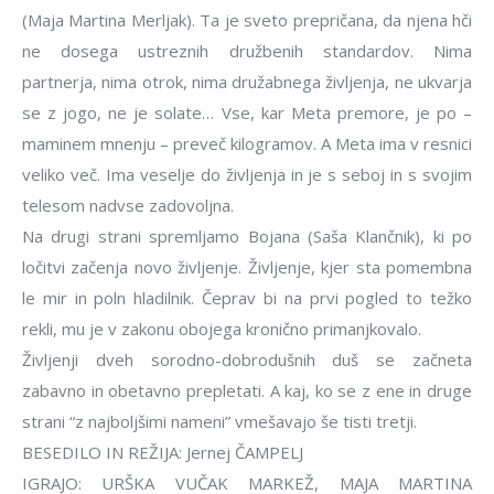
(Maja Martina Merljak). Ta je sveto prepričana, da njena hči
ne dosega ustreznih družbenih standardov. Nima
partnerja, nima otrok, nima družabnega življenja, ne ukvarja
se z jogo, ne je solate… Vse, kar Meta premore, je po –
maminem mnenju – preveč kilogramov. A Meta ima v resnici
veliko več. Ima veselje do življenja in je s seboj in s svojim
telesom nadvse zadovoljna.
Na drugi strani spremljamo Bojana (Saša Klančnik), ki po
ločitvi začenja novo življenje. Življenje, kjer sta pomembna
le mir in poln hladilnik. Čeprav bi na prvi pogled to težko
rekli, mu je v zakonu obojega kronično primanjkovalo.
Življenji dveh sorodno-dobrodušnih duš se začneta
zabavno in obetavno prepletati. A kaj, ko se z ene in druge
strani “z najboljšimi nameni” vmešavajo še tisti tretji.
BESEDILO IN REŽIJA: Jernej ČAMPELJ
IGRAJO: URŠKA VUČAK MARKEŽ, MAJA MARTINA