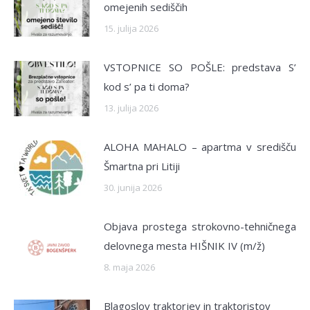
omejenih sediščih
15. julija 2026
VSTOPNICE SO POŠLE: predstava S’
kod s’ pa ti doma?
13. julija 2026
ALOHA MAHALO – apartma v središču
Šmartna pri Litiji
30. junija 2026
Objava prostega strokovno-tehničnega
delovnega mesta HIŠNIK IV (m/ž)
8. maja 2026
Blagoslov traktorjev in traktoristov