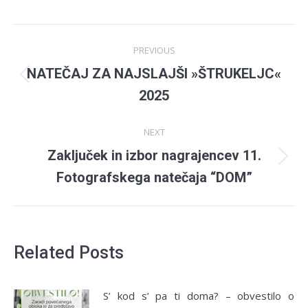
Post
PREVIOUS
navigation
NATEČAJ ZA NAJSLAJŠI »ŠTRUKELJC«
Previous
2025
post:
NEXT
Zaključek in izbor nagrajencev 11.
Next
Fotografskega natečaja “DOM”
post:
Related Posts
S’ kod s’ pa ti doma? – obvestilo o