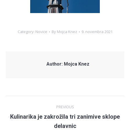
Category:
Novice
By
Mojca Knez
9. novembra 2021
Author:
Mojca Knez
Post
PREVIOUS
navigation
Kulinarika je zakrožila tri zanimive sklope
Previous
delavnic
post: