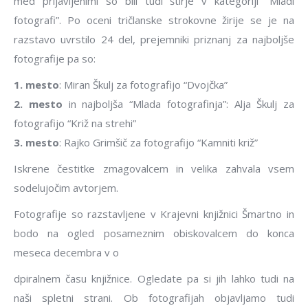
med prijavljenimi so bili tudi štirje v kategoriji “Mladi
fotografi”. Po oceni tričlanske strokovne žirije se je na
razstavo uvrstilo 24 del, prejemniki priznanj za najboljše
fotografije pa so:
1. mesto
: Miran Škulj za fotografijo “Dvojčka”
2. mesto
in najboljša “Mlada fotografinja”: Alja Škulj za
fotografijo “Križ na strehi”
3. mesto
: Rajko Grimšič za fotografijo “Kamniti križ”
Iskrene čestitke zmagovalcem in velika zahvala vsem
sodelujočim avtorjem.
Fotografije so razstavljene v Krajevni knjižnici Šmartno in
bodo na ogled posameznim obiskovalcem do konca
meseca decembra v o
dpiralnem času knjižnice. Ogledate pa si jih lahko tudi na
naši spletni strani. Ob fotografijah objavljamo tudi