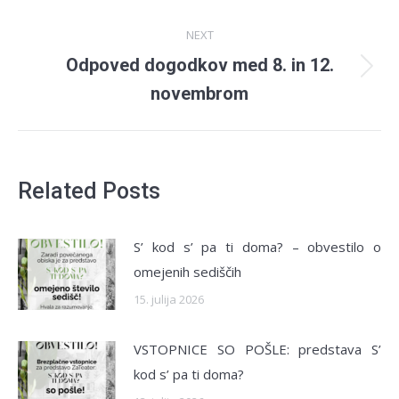
NEXT
Odpoved dogodkov med 8. in 12.
Next
novembrom
post:
Related Posts
S’ kod s’ pa ti doma? – obvestilo o
omejenih sediščih
15. julija 2026
VSTOPNICE SO POŠLE: predstava S’
kod s’ pa ti doma?