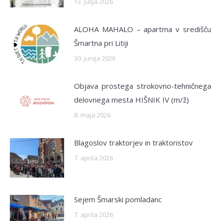
13. julija 2026
ALOHA MAHALO – apartma v središču
Šmartna pri Litiji
30. junija 2026
Objava prostega strokovno-tehničnega
delovnega mesta HIŠNIK IV (m/ž)
8. maja 2026
Blagoslov traktorjev in traktoristov
7. aprila 2026
Sejem Šmarski pomladanc
7. aprila 2026