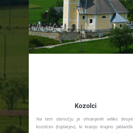
Kozolci
Na tem območju je ohranjenih veliko dvojni
kozolcev (toplarjev), ki krasijo krajino Jablaniš