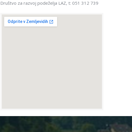
Društvo za razvoj podeželja LAZ, t: 051 312 739