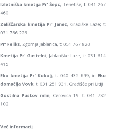
Izletniška kmetija Pr’ Šepc
, Tenetiše; t: 041 267
460
Zeliščarska kmetija Pr’ Janez
, Gradiške Laze; t:
031 766 226
Pr’ Feliks
, Zgornja Jablanica, t: 051 767 820
Kmetija Pr’ Gustelni
, Jablaniške Laze, t: 031 614
415
Eko kmetija Pr’ Kokolj
, t: 040 435 699, in
Eko
domačija Vovk,
t: 031 251 931, Gradišče pri Litiji
Gostilna Pustov mlin
, Cerovica 19; t: 041 782
102
Več informacij