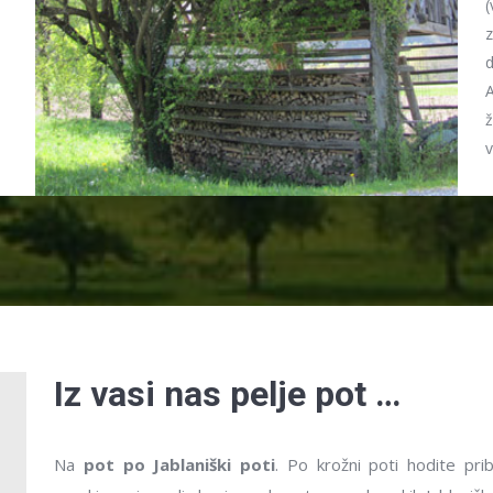
(
z
d
A
ž
v
Iz vasi nas pelje pot …
Na
pot po Jablaniški poti
. Po krožni poti hodite prib
Žegnanje v cerkvi sv. Ane
se skozi leta ni
Leonora 