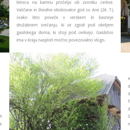
letnica na kamnu pročelja ob zvoniku cerkve.
Vaščane in številne obiskovalce god sv. Ane (26. 7.)
vsako leto poveže v verskem in kasneje
družabnem srečanju, ki se zgodi pod okriljem
gasilskega doma, ki stoji pod cerkvijo. Gasilstvo
ima v kraju nasploh močno povezovalno vlogo.
K
d
d
f
d
h
S
ke
n