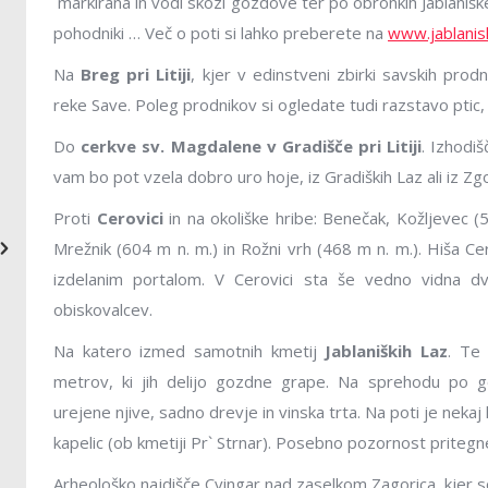
markirana in vodi skozi gozdove ter po obronkih Jablaniške 
prav dosti spremenilo. Tako kot nekoč tudi
vedeževalka.
pohodniki … Več o poti si lahko preberete na
www.jablanisk
danes ženske pospravijo hišo, spečejo potico,
domače v »Č
štruklje in druge dobrote, moški poskrbijo za
nam pa jo je
Na
Breg pri Litiji
, kjer v edinstveni zbirki savskih pro
zunanja opravila in pripravijo kokoš za
svetu is
reke Save. Poleg prodnikov si ogledate tudi razstavo ptic, ki
žegnanjsko kosilo. O slavju na ta dan je pričala
vedeževala 
Do
cerkve sv. Magdalene v Gradišče pri Litiji
. Izhodiš
tudi obelka, ki je bila skrbno izbrana. Zvonjenje
slovensko, 
vam bo pot vzela dobro uro hoje, iz Gradiških Laz ali iz Zgo
in streljanje z možnarjem je vaščane vabilo k
Po moževi sm
maši. Po poti domov so se oglasili pri kakšni
Proti
Cerovici
in na okoliške hribe: Benečak, Kožljevec (5
vedenje pos
hiši, pokramljali in se odpravili domov na
Mrežnik (604 m n. m.) in Rožni vrh (468 m n. m.). Hiša Ce
od doma, je
slavnostno kosilo. Tudi danes je podobno. Na
izdelanim portalom. V Cerovici sta še vedno vidna dv
pa se je rad
žegnanjsko nedeljo se v rodni kraj vrne veliko
obiskovalcev.
hiše.
domačinov, ki so se iz kraja odselili ali priženili
Na katero izmed samotnih kmetij
Jablaniških Laz
. Te 
drugam.
metrov, ki jih delijo gozdne grape. Na sprehodu po g
urejene njive, sadno drevje in vinska trta. Na poti je nekaj
kapelic (ob kmetiji Pr` Strnar). Posebno pozornost pritegne
Arheološko najdišče Cvingar nad zaselkom Zagorica, kjer s