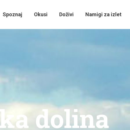
Spoznaj
Okusi
Doživi
Namigi za izlet
ka dolina