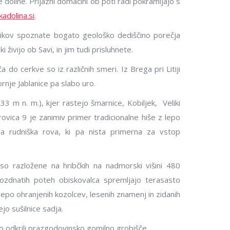
doline. Prijazni domačini ob poti radi pokramljajo s
 Živela je v hiši pod Mamoljem, po
tu kopali cink, od l. 1877 t
adolina.si
.
ebevniku«. Rodila se je v Litvi, k
tudi arheološko najdišče. 
 pripeljal g. Petrič, ko je šel po
rova dolžine 50 in 60 metr
dnikov spoznate bogato geološko dediščino porečja
kat delo. Gospa Leonora je
 živijo ob Savi, in jim tudi prisluhnete.
iz kart, ker pa je slabo govorila
ča do cerkve so iz različnih smeri. Iz Brega pri Litiji
je vedno potrebovala prevajalca.
rnje Jablanice pa slabo uro.
rti so vaščani opazili, da je njeno
33 m n. m.), kjer rastejo šmarnice, Kobiljek, Veliki
tajalo malce čudaško; ko je odšla
rovica 9 je zanimiv primer tradicionalne hiše z lepo
 s seboj vedno vzela kokoš, doma
a rudniška rova, ki pa nista primerna za vstop
a zavijala v rjuhe in hodila okoli
so razložene na hribčkih na nadmorski višini 480
ozdnatih poteh obiskovalca spremljajo terasasto
 lepo ohranjenih kozolcev, lesenih znamenj in zidanih
jo sušilnice sadja.
o odkrili prazgodovinsko gomilno grobišče.