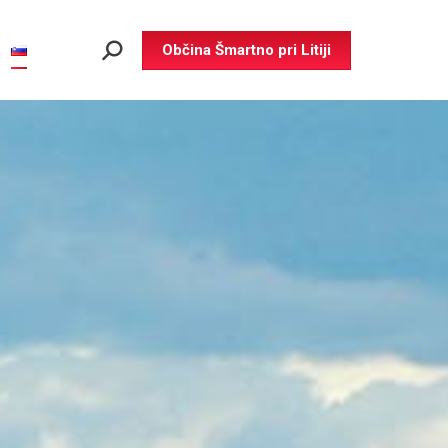
Občina Šmartno pri Litiji
Search: