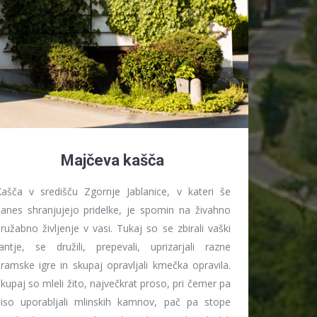
Majčeva kašča
ašča v središču Zgornje Jablanice, v kateri še
anes shranjujejo pridelke, je spomin na živahno
ružabno življenje v vasi. Tukaj so se zbirali vaški
antje, se družili, prepevali, uprizarjali razne
ramske igre in skupaj opravljali kmečka opravila.
kupaj so mleli žito, največkrat proso, pri čemer pa
iso uporabljali mlinskih kamnov, pač pa stope