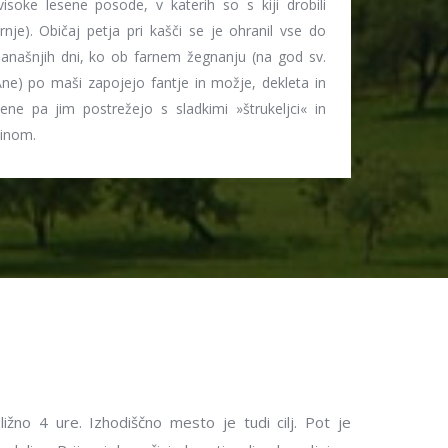
visoke lesene posode, v katerih so s kiji drobili
rnje). Običaj petja pri kašči se je ohranil vse do
anašnjih dni, ko ob farnem žegnanju (na god sv.
ne) po maši zapojejo fantje in možje, dekleta in
ene pa jim postrežejo s sladkimi »štrukeljci« in
inom.
ližno 4 ure. Izhodiščno mesto je tudi cilj. Pot je
Permevska
je bila vaška
Rudarjenje
. Že v dobi Ri