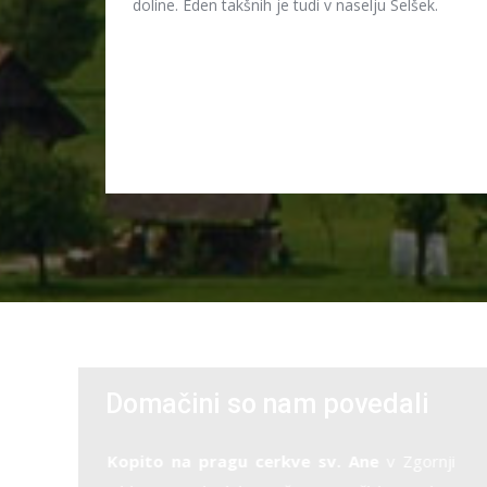
doline. Eden takšnih je tudi v naselju Selšek.
Domačini so nam povedali
ne
v Zgornji
Dogodki in običaji
prebivalcev Jablaniške