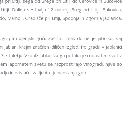
 pri Litiji, sega od Brega pri Litiji do Cerovice in Bukovice
iji. Dolino sestavlja 12 naselij: Breg pri Litiji, Bukovica,
, Mamolj, Gradišče pri Litiji, Spodnja in Zgornja Jablanica,
 pa dolenjski griči. Zaščitni znak doline je jabolko, saj
ablan, krajini značilen idiličen izgled. Po gradu v Jablanici
13. stoletju. Vzdolž Jablaniškega potoka je rodoviten svet z
astem lapornatem svetu se razprostirajo vinogradi, njive so
djo in privlačni za ljubitelje nabiranja gob.