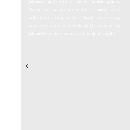
ških upadov.
doline so številni in nekatere od njih podobno
ničar drznil
praznujejo še danes. Zaradi močne krščanske
u so se noge
tradicije se še vedno praznuje prihod Miklavža
i se na pragu
in Svetih treh kraljev. Izstopata tudi božič in
no kopito.
velika noč, ki glede na čas in pripadajoče
običaje prinašata posebnosti v kulinariki in
izrazni podobi. Ohranil se je običaj
»ofiranja«,
ko se na večer pred obhajanjem godu pred
domom slavljenca zberejo prijatelji in
zaropotajo z različnimi predmeti. Pri tem
obredu ne sme manjkati harmonika. Slavljenec
goste navadno pogosti in praznovanje se
nadaljuje dolgo v noč. Dolga tradicija
ohranjanja kulturne dediščine v Jablaniški dolini
je tudi
pokopavanje Pusta
na pepelnično
sredo. Skupina pustnih šem se z odhajajočim