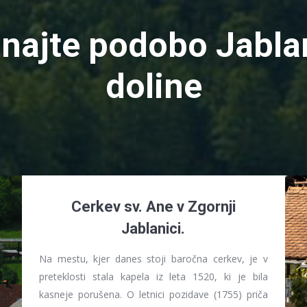
najte podobo Jabla
doline
Cerkev sv. Ane v Zgornji
Jablanici.
Na mestu, kjer danes stoji baročna cerkev, je v
preteklosti stala kapela iz leta 1520, ki je bila
kasneje porušena. O letnici pozidave (1755) priča