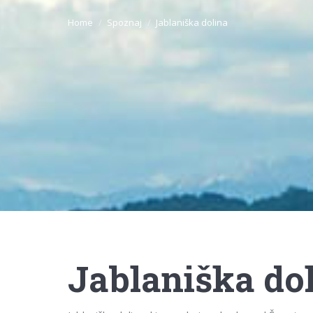
Home
Spoznaj
Jablaniška dolina
Jablaniška do