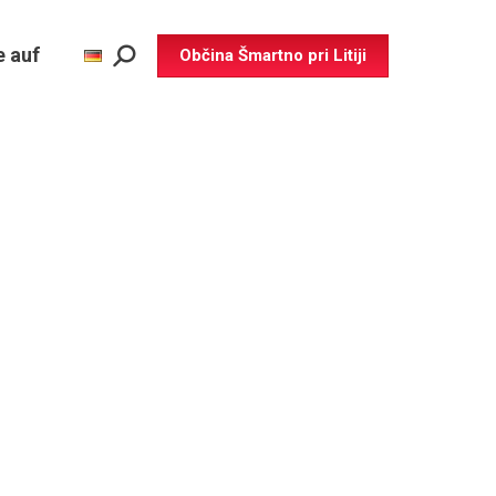
e auf
Občina Šmartno pri Litiji
Search: