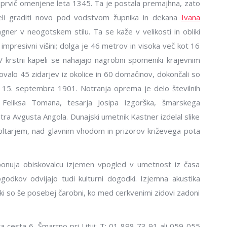
, prvič omenjene leta 1345. Ta je postala premajhna, zato
eli graditi novo pod vodstvom župnika in dekana
Ivana
agner v neogotskem stilu. Ta se kaže v velikosti in obliki
n impresivni višini; dolga je 46 metrov in visoka več kot 16
 krstni kapeli se nahajajo nagrobni spomeniki krajevnim
lovalo 45 zidarjev iz okolice in 60 domačinov, dokončali so
a 15. septembra 1901. Notranja oprema je delo številnih
 Feliksa Tomana, tesarja Josipa Izgorška, šmarskega
tra Avgusta Angola. Dunajski umetnik Kastner izdelal slike
d oltarjem, nad glavnim vhodom in prizorov križevega pota
ponuja obiskovalcu izjemen vpogled v umetnost iz časa
godkov odvijajo tudi kulturni dogodki. Izjemna akustika
i so še posebej čarobni, ko med cerkvenimi zidovi zadoni
ska cesta 6, Šmartno pri Litiji; T: 01 898 73 91 ali 059 055