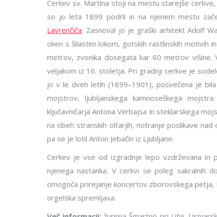
Cerkev sv. Martina stoji na mestu starejše cerkve
so jo leta 1899 podrli in na njenem mestu zač
Lavrenčiča
. Zasnoval jo je graški arhitekt Adolf W
oken s šilastim lokom, gotskih rastlinskih motivih i
metrov, zvonika dosegata kar 60 metrov višine. V
veljakom iz 16. stoletja. Pri gradnji cerkve je sode
jo v le dveh letih (1899–1901), posvečena je bil
mojstrov, ljubljanskega kamnoseškega mojstra
ključavničarja Antona Verbajsa in steklarskega mojs
na obeh stranskih oltarjih, notranje poslikave na
pa se je lotil Anton Jebačin iz Ljubljane.
Cerkev je vse od izgradnje lepo vzdrževana in 
njenega nastanka. V cerkvi se poleg sakralnih do
omogoča prirejanje koncertov zborovskega petja, k
orgelska spremljava.
Več informacij:
župnija Šmartno pri Litiji, Usnjar