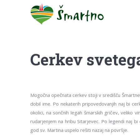
Cerkev sveteg
Mogočna opečnata cerkev stoji v središču Šmartnega 
dobil ime. Po nekaterih pripovedovanjih naj bi cer
okolici, na sončnih legah šmarskih gričev, velik
rudarjenjem na hribu Sitarjevec. Po legendi naj bi
god sv. Martina uspelo rešiti nazaj na površje.