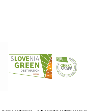
Izjava o dostopnosti
|
Politika varstva osebnih podatkov