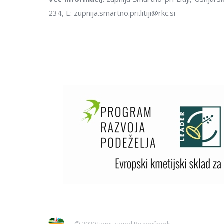
234, E: zupnija.smartno.pri.litiji@rkc.si
© 2020 Javni zavod Bogenšperk