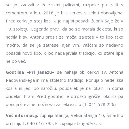
so jo zvezali z železnimi palicami, razpoke pa zalili s
cementom. V letu 2018 je bila cerkev v celoti obnovljena.
Pred cerkvijo stoji lipa, ki jo naj bi posadil župnik Saje že v
19. stoletju. Legenda pravi, da so se morala dekleta, ki so
hodila k sv. Antonu prosit za moža, zaleteti v to lipo tako
močno, da se je zatresel njen vrh. Vaščani so nedavno
posadili novo lipo, ki bo nadaljevala tradicijo, ko stare lipe
ne bo več.
Gostilna »Pri Janezu«
se nahaja ob cerkvi sv. Antona
Padovanskega in ima stoletno tradicijo. Ponujajo nedeljska
kosila in jedi po naročilu, poudarek je na lokalni in doma
pridelani hrani. Pred gostilno je otroško igrišče, okolica pa
ponuja številne možnosti za rekreacijo (T: 041 578 226).
Več informacij:
župnija Štanga, Velika Štanga 10, Šmartno
pri Litiji, T: 040 616 795, E: zupnija.stanga@rkc.si