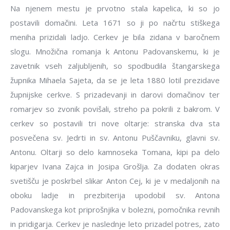
Na njenem mestu je prvotno stala kapelica, ki so jo
postavili domačini. Leta 1671 so ji po načrtu stiškega
meniha prizidali ladjo. Cerkev je bila zidana v baročnem
slogu. Množična romanja k Antonu Padovanskemu, ki je
zavetnik vseh zaljubljenih, so spodbudila štangarskega
župnika Mihaela Sajeta, da se je leta 1880 lotil prezidave
župnijske cerkve. S prizadevanji in darovi domačinov ter
romarjev so zvonik povišali, streho pa pokrili z bakrom. V
cerkev so postavili tri nove oltarje: stranska dva sta
posvečena sv. Jedrti in sv. Antonu Puščavniku, glavni sv.
Antonu. Oltarji so delo kamnoseka Tomana, kipi pa delo
kiparjev Ivana Zajca in Josipa Grošlja. Za dodaten okras
svetišču je poskrbel slikar Anton Cej, ki je v medaljonih na
oboku ladje in prezbiterija upodobil sv. Antona
Padovanskega kot priprošnjika v bolezni, pomočnika revnih
in pridigarja. Cerkev je naslednje leto prizadel potres, zato